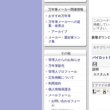
万年筆メーカー関連情報
おすすめ万年筆
このコーナ
万年筆メーカーへの提
掲載してい
案・改善点
い下さい。
アーカイブ
メーカー・愛好家リン
新着ダウン
ク集
カテゴリ 
その他
パイロット
管理人からのお知らせ
万年筆販売
説明
管理人プロフィール
カスタム８
広告掲載について
利用規約
[ ファイル名 ] 
個人情報保護法
45
1
メールフォーム
お問い合わせフォー
ム