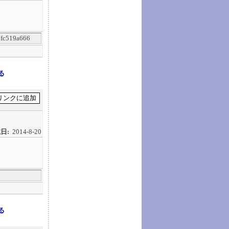
fc519a666
る
日:
2014-8-20
る