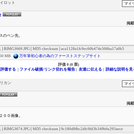
パイロット
２
掲載
スのペン先。
RIMG3669.JPG [ MD5 checksum ] aca1128a1fc9ec60b474e506ba17a0b5
.60 MB
万年筆初心者の為のファーストステップサイト
評価
0 (0 票)
評価する
|
ファイル破損/リンク切れを報告
|
友達に伝える
|
詳細な説明を見
ペリカン
掲載
２００画像。
RIMG3674.JPG [ MD5 checksum ] 9c180d8fbc2dfc9fd3b349b6e293aece