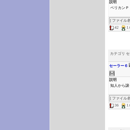
説明
ペリカンＰ
[ ファイル名 ] 
42
1
カテゴリ 
セーラー６
説明
知人から譲
[ ファイル名 ] 
36
1