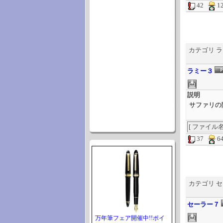
42
1
カテゴリ 
ラミー３
説明
サファリの
[ ファイル名 ] 
37
6
カテゴリ 
セーラー７
万年筆フェア開催中!!ポイ