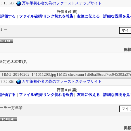
25.13 KB
万年筆初心者の為のファーストステップサイト
評価
0 (0 票)
評価する
|
ファイル破損/リンク切れを報告
|
友達に伝える
|
詳細な説明を見
ラミー
掲載
限定色３本並び。
IMG_20140202_141611203.jpg [ MD5 checksum ] dbfba36cacf7ec045392a37
47.75 KB
万年筆初心者の為のファーストステップサイト
評価
0 (0 票)
評価する
|
ファイル破損/リンク切れを報告
|
友達に伝える
|
詳細な説明を見
セーラー万年筆
掲載