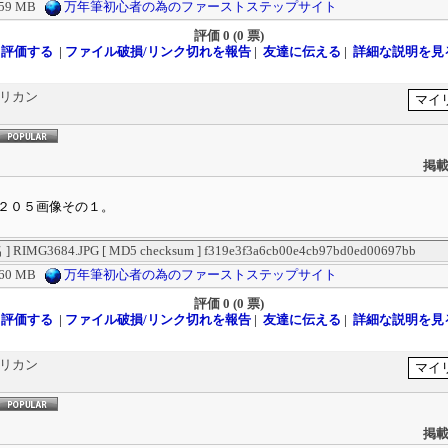
.59 MB
万年筆初心者の為のファーストステップサイト
評価
0 (0 票)
評価する
|
ファイル破損/リンク切れを報告
|
友達に伝える
|
詳細な説明を見
ペリカン
掲載
２０５画像その１。
RIMG3684.JPG [ MD5 checksum ] f319e3f3a6cb00e4cb97bd0ed00697bb
.60 MB
万年筆初心者の為のファーストステップサイト
評価
0 (0 票)
評価する
|
ファイル破損/リンク切れを報告
|
友達に伝える
|
詳細な説明を見
ペリカン
掲載