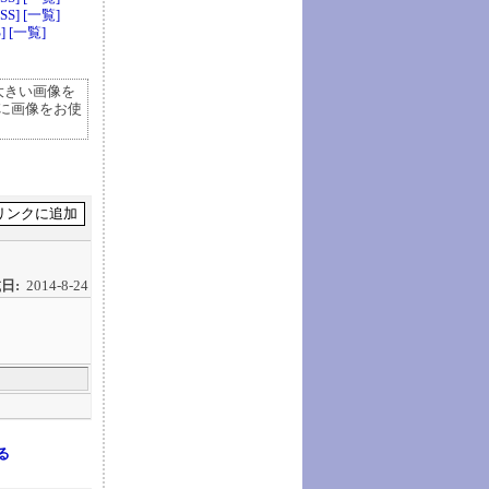
SS]
[一覧]
]
[一覧]
大きい画像を
に画像をお使
日:
2014-8-24
る