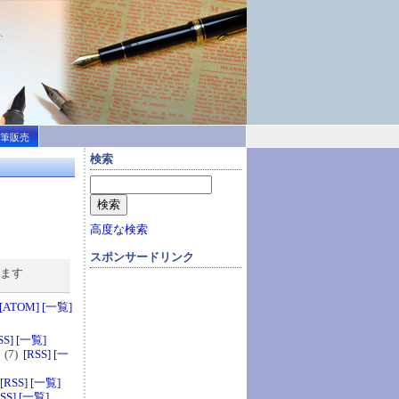
筆販売
検索
高度な検索
スポンサードリンク
ります
[ATOM]
[一覧]
SS]
[一覧]
(7)
[RSS]
[一
[RSS]
[一覧]
SS]
[一覧]