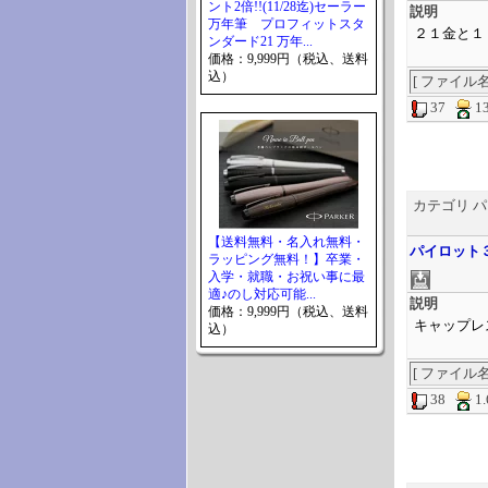
ント2倍!!(11/28迄)セーラー
説明
万年筆 プロフィットスタ
２１金と１
ンダード21 万年...
価格：9,999円（税込、送料
込）
[ ファイル名 ] 
37
1
カテゴリ 
【送料無料・名入れ無料・
パイロット
ラッピング無料！】卒業・
入学・就職・お祝い事に最
適♪のし対応可能...
説明
価格：9,999円（税込、送料
キャップレ
込）
[ ファイル名 ] 
38
1