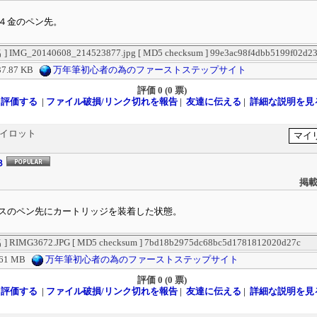
４金のペン先。
IMG_20140608_214523877.jpg [ MD5 checksum ] 99e3ac98f4dbb5199f02d23
37.87 KB
万年筆初心者の為のファーストステップサイト
評価
0 (0 票)
評価する
|
ファイル破損/リンク切れを報告
|
友達に伝える
|
詳細な説明を見
パイロット
３
掲載
スのペン先にカートリッジを装着した状態。
RIMG3672.JPG [ MD5 checksum ] 7bd18b2975dc68bc5d1781812020d27c
.61 MB
万年筆初心者の為のファーストステップサイト
評価
0 (0 票)
評価する
|
ファイル破損/リンク切れを報告
|
友達に伝える
|
詳細な説明を見