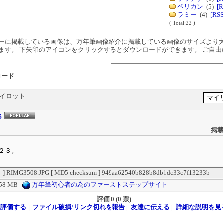
ペリカン
(5)
[R
ラミー
(4)
[RSS
( Total:22 )
ーに掲載している画像は、万年筆画像紹介に掲載している画像のサイズより
ます。 下矢印のアイコンをクリックするとダウンロードができます。 ご自由
ロード
パイロット
５
掲載
２３。
RIMG3508.JPG [ MD5 checksum ] 949aa62540b828b8db1dc33c7f13233b
.58 MB
万年筆初心者の為のファーストステップサイト
評価
0 (0 票)
評価する
|
ファイル破損/リンク切れを報告
|
友達に伝える
|
詳細な説明を見