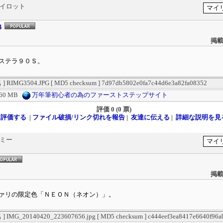
パイロット
４
掲載
ステラ９０Ｓ。
RIMG3504.JPG [ MD5 checksum ] 7d97db5802e0fa7c44d6e3a82fa08352
.60 MB
万年筆初心者の為のファーストステップサイト
評価
0 (0 票)
評価する
|
ファイル破損/リンク切れを報告
|
友達に伝える
|
詳細な説明を見
ラミー
掲載
ァリの限定色「ＮＥＯＮ（ネオン）」。
IMG_20140420_223607656.jpg [ MD5 checksum ] c444eef3ea8417e6640f96a