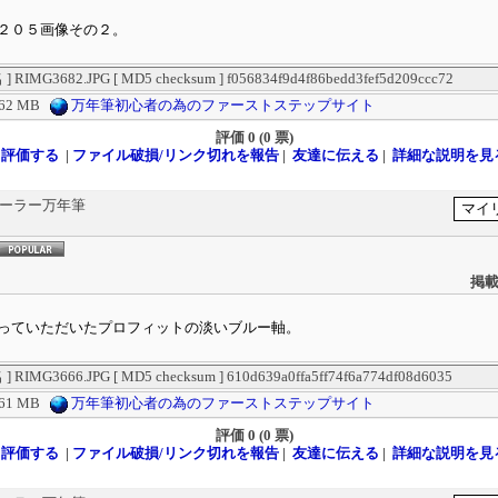
２０５画像その２。
RIMG3682.JPG [ MD5 checksum ] f056834f9d4f86bedd3fef5d209ccc72
.62 MB
万年筆初心者の為のファーストステップサイト
評価
0 (0 票)
評価する
|
ファイル破損/リンク切れを報告
|
友達に伝える
|
詳細な説明を見
セーラー万年筆
掲載
っていただいたプロフィットの淡いブルー軸。
RIMG3666.JPG [ MD5 checksum ] 610d639a0ffa5ff74f6a774df08d6035
.61 MB
万年筆初心者の為のファーストステップサイト
評価
0 (0 票)
評価する
|
ファイル破損/リンク切れを報告
|
友達に伝える
|
詳細な説明を見