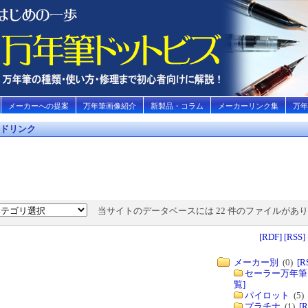
メーカーへの提案
万年筆画像紹介
新製品・コラム
メーカーリンク集
万年
ドリンク
当サイトのデータベースには 22 件のファイルがあ
[RDF]
[RSS]
メーカー別
(0)
[R
セーラー万年筆
覧]
パイロット
(5)
プラチナ
(1)
[R