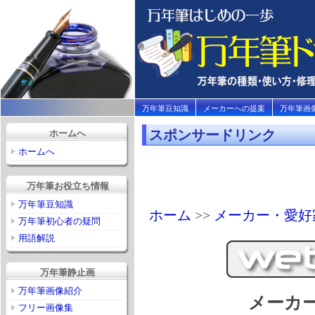
万年筆豆知識
メーカーへの提案
万年筆画
スポンサードリンク
ホームへ
ホームへ
万年筆お役立ち情報
万年筆豆知識
ホーム
>>
メーカー・愛好
万年筆初心者の疑問
用語解説
万年筆静止画
万年筆画像紹介
メーカ
フリー画像集