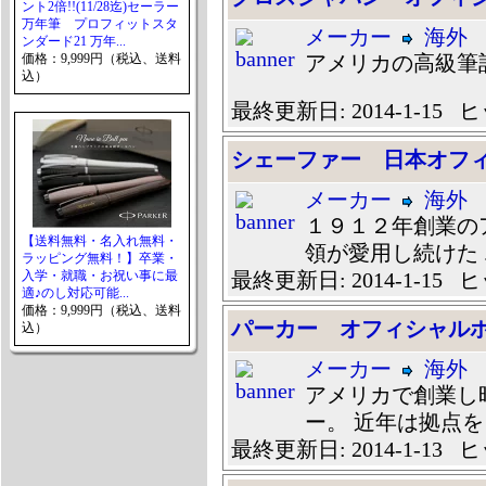
ント2倍!!(11/28迄)セーラー
万年筆 プロフィットスタ
メーカー
海外
ンダード21 万年...
価格：9,999円（税込、送料
アメリカの高級筆
込）
最終更新日: 2014-1-15 ヒ
シェーファー 日本オフ
メーカー
海外
１９１２年創業の
【送料無料・名入れ無料・
領が愛用し続けた ..
ラッピング無料！】卒業・
入学・就職・お祝い事に最
最終更新日: 2014-1-15 ヒ
適♪のし対応可能...
価格：9,999円（税込、送料
パーカー オフィシャル
込）
メーカー
海外
アメリカで創業し
ー。 近年は拠点を .
最終更新日: 2014-1-13 ヒ