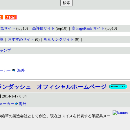
人気サイト
(top10) |
高評価サイト
(top10) |
高 PageRank サイト
(top10) |
覧
|
おすすめサイト
(0) |
相互リンクサイト
(0) |
ャンプ
|
ーカー
海外
ランダッシュ オフィシャルホームページ
日
2014-1-17 0:04
メーカー
海外
年鉛筆の製造会社として創立。現在はスイスを代表する筆記具メー