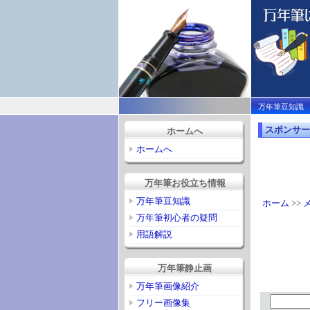
万年筆豆知識
スポンサー
ホームへ
ホームへ
万年筆お役立ち情報
万年筆豆知識
ホーム
>>
万年筆初心者の疑問
用語解説
万年筆静止画
万年筆画像紹介
フリー画像集