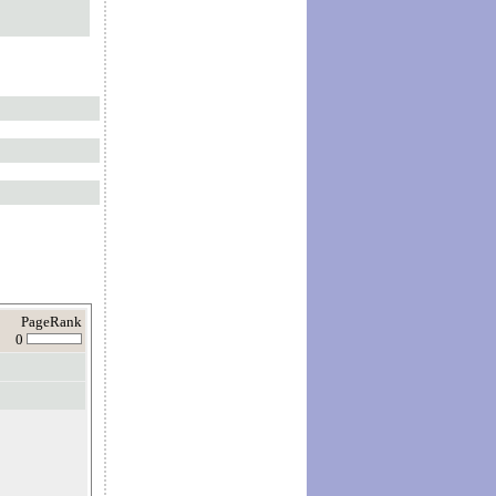
PageRank
0