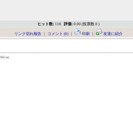
ヒット数:
116
評価:
0.00 (投票数 0 )
リンク切れ報告
|
コメント (0)
|
印刷
|
友達に紹介
.062 sec